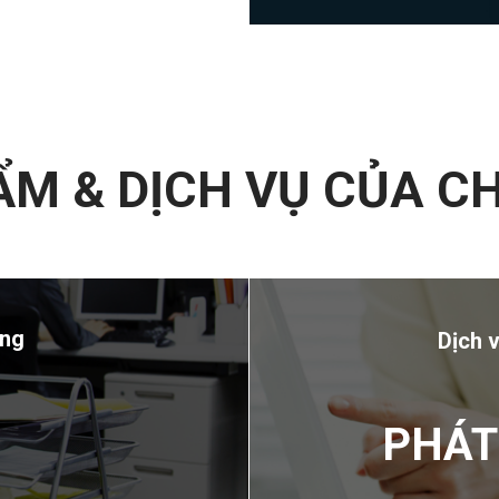
M & DỊCH VỤ CỦA C
ạng
Dịch 
PHÁT