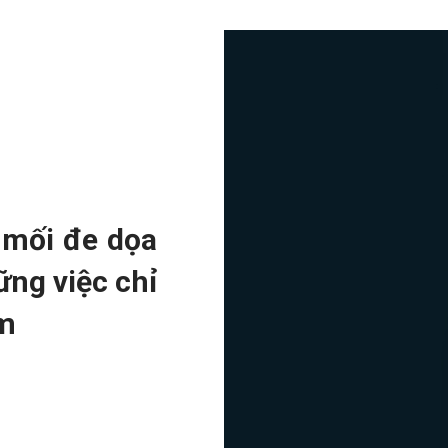
c mối đe dọa
ng việc chỉ
àm