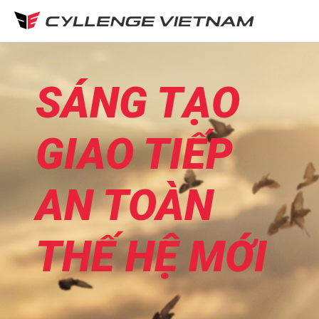
SÁNG TẠO
GIAO TIẾP
AN TOÀN
THẾ HỆ MỚI