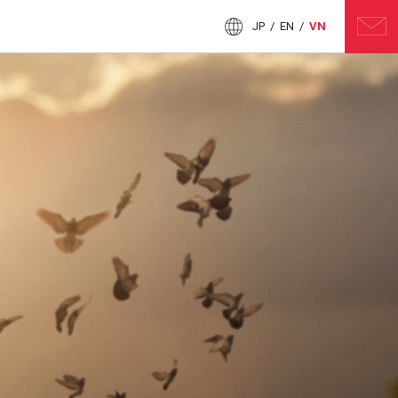
JP
/
EN
/
VN